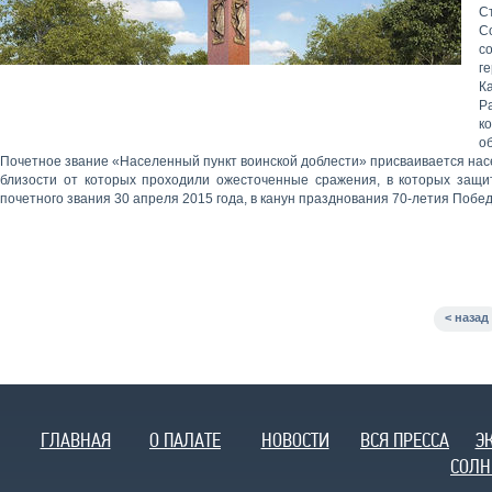
С
С
с
г
К
Р
к
о
Почетное звание «Населенный пункт воинской доблести» присваивается нас
близости от которых проходили ожесточенные сражения, в которых защит
почетного звания 30 апреля 2015 года, в канун празднования 70-летия Побе
< назад
ГЛАВНАЯ
О ПАЛАТЕ
НОВОСТИ
ВСЯ ПРЕССА
Э
СОЛН