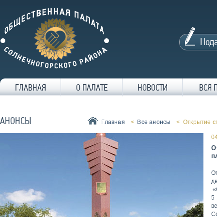
Под
ГЛАВНАЯ
О ПАЛАТЕ
НОВОСТИ
ВСЯ 
АНОНСЫ
Главная
<
Все анонсы
< Открытие с
0
О
п
О
д
«
5
в
С